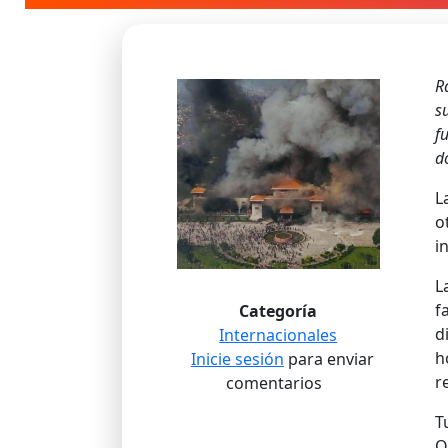
R
s
f
d
L
o
i
L
f
Categoría
d
Internacionales
h
Inicie sesión
para enviar
r
comentarios
T
O