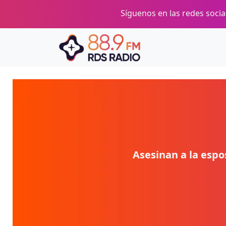
Pasar al contenido principal
Síguenos en las redes social
Asesinan a la espo