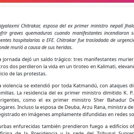
ajyalaxmi Chitrakar, esposa del ex primer ministro nepalí Jhal
ufrir graves quemaduras cuando manifestantes incendiaron 
uentes hospitalarias a EFE. Chitrakar fue trasladada de urgenc
onde murió a causa de sus heridas.
a jornada dejó un saldo trágico: tres manifestantes muriero
tros dos perdieron la vida en un tiroteo en Kalimati, elevand
nicio de las protestas.
a violencia se extendió por toda Katmandú, con ataques diri
amilias. La residencia del ex primer ministro dimitido K. P
irigentes, como el ex primer ministro Sher Bahadur D
ogares. Incluso la esposa de Deuba, Arzu Rana, ministra de 
egistrado en imágenes ampliamente difundidas en redes soc
urbas enfurecidas también prendieron fuego a edificios ofic
ficina de la Presidencia y la sede del Tribunal Sup