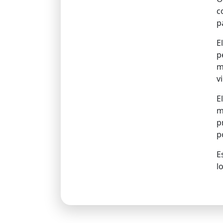
c
p
E
p
m
v
E
m
p
p
E
l