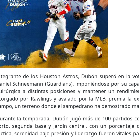
ntegrante de los Houston Astros, Dubón superó en la vot
aniel Schneemann (Guardians), imponiéndose por su capa
uirúrgica a distintas posiciones y mantener un rendimien
torgado por Rawlings y avalado por la MLB, premia la ex
ampo, un terreno donde el sampedrano ha demostrado maest
urante la temporada, Dubón jugó más de 100 partidos co
orto, segunda base y jardín central, con un porcentaje de
áctica, serenidad bajo presión y liderazgo fueron vitales p