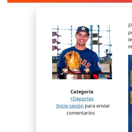
E
p
t
m
Categoría
+Deportes
Inicie sesión
para enviar
comentarios