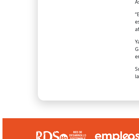
A
“
e
a
Y
G
e
S
l