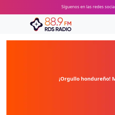
Pasar al contenido principal
Síguenos en las redes social
¡Orgullo hondureño! M