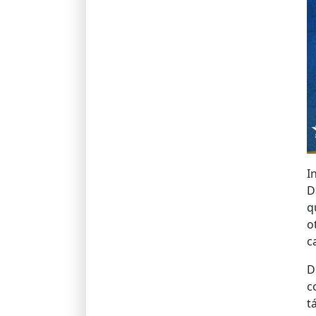
I
D
q
o
c
D
c
t