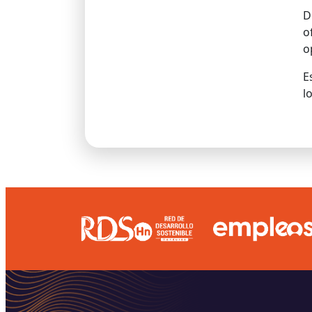
D
o
o
E
l