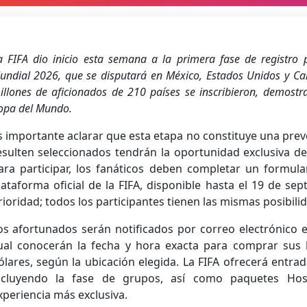
a FIFA dio inicio esta semana a la primera fase de registro 
undial 2026, que se disputará en México, Estados Unidos y C
illones de aficionados de 210 países se inscribieron, demostr
opa del Mundo.
s importante aclarar que esta etapa no constituye una preve
esulten seleccionados tendrán la oportunidad exclusiva de
ara participar, los fanáticos deben completar un formul
lataforma oficial de la FIFA, disponible hasta el 19 de sep
rioridad; todos los participantes tienen las mismas posibili
os afortunados serán notificados por correo electrónico
ual conocerán la fecha y hora exacta para comprar sus b
ólares, según la ubicación elegida. La FIFA ofrecerá entrad
ncluyendo la fase de grupos, así como paquetes Hos
xperiencia más exclusiva.