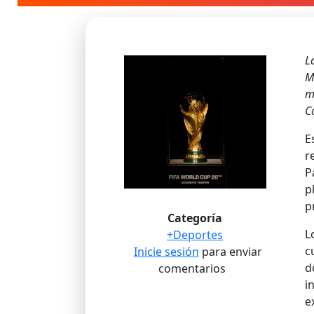
L
M
m
C
E
r
P
p
p
Categoría
L
+Deportes
c
Inicie sesión
para enviar
d
comentarios
i
e